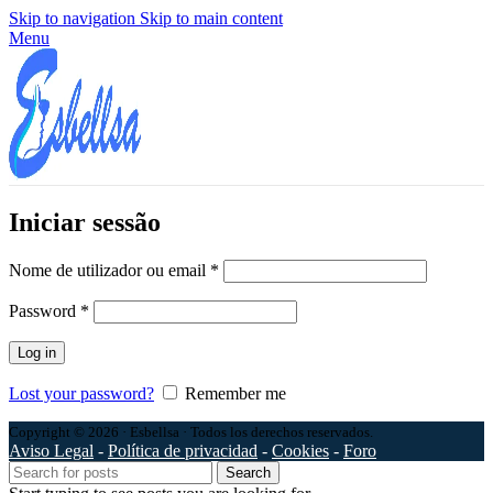
Skip to navigation
Skip to main content
Menu
Iniciar sessão
Nome de utilizador ou email
*
Password
*
Log in
Lost your password?
Remember me
Copyright © 2026 · Esbellsa · Todos los derechos reservados.
Aviso Legal
-
Política de privacidad
-
Cookies
-
Foro
Search