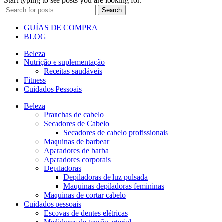
Start typing to see posts you are looking for.
Search
GUÍAS DE COMPRA
BLOG
Beleza
Nutrição e suplementação
Receitas saudáveis
Fitness
Cuidados Pessoais
Beleza
Pranchas de cabelo
Secadores de Cabelo
Secadores de cabelo profissionais
Maquinas de barbear
Aparadores de barba
Aparadores corporais
Depiladoras
Depiladoras de luz pulsada
Maquinas depiladoras femininas
Maquinas de cortar cabelo
Cuidados pessoais
Escovas de dentes elétricas
Medidores de tensão arterial