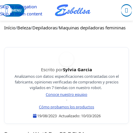
Skip to navigation
MENU
Skip to main content
Início
/
Beleza
/
Depiladoras
/
Maquinas depiladoras femininas
Escrito por
Sylvia Garcia
Analizamos con datos: especificaciones contrastadas con el
fabricante, opiniones verificadas de compradores y precios
vigilados en 7 tiendas con nuestro robot.
Conoce nuestro equipo
·
Cómo probamos los productos
19/08/2023
·
Actualizado:
10/03/2026
Sylvia Garcia