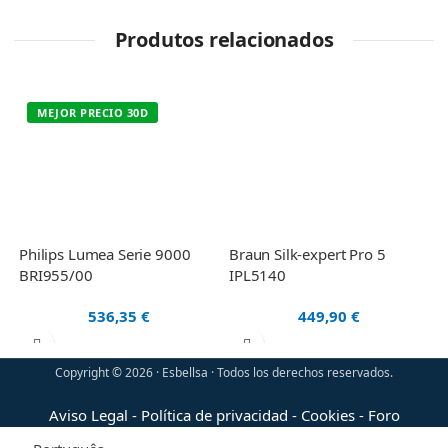
Produtos relacionados
MEJOR PRECIO 30D
Philips Lumea Serie 9000
Braun Silk-expert Pro 5
P
BRI955/00
IPL5140
B
536,35
€
449,90
€
Copyright © 2026 · Esbellsa · Todos los derechos reservados.
Aviso Legal
-
Política de privacidad
-
Cookies
-
Foro