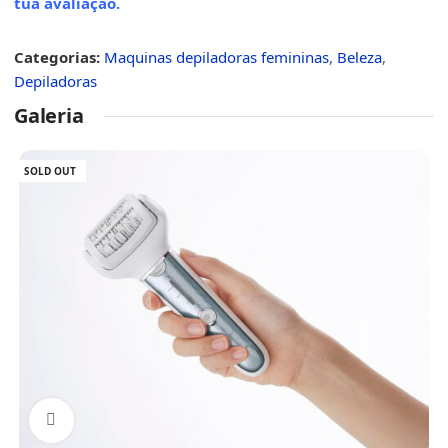
tua avaliação
.
Categorias:
Maquinas depiladoras femininas
,
Beleza
,
Depiladoras
Galeria
SOLD OUT
Click to enlarge