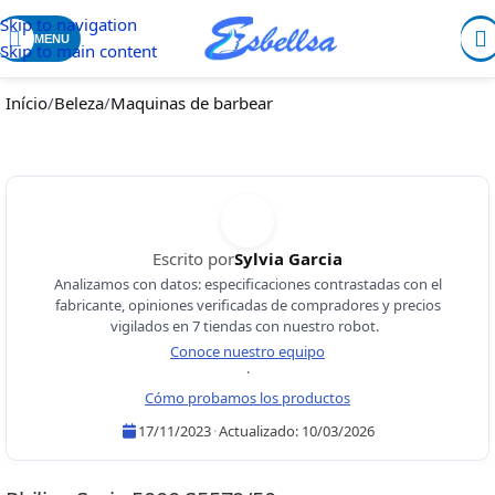
Skip to navigation
MENU
Skip to main content
Início
/
Beleza
/
Maquinas de barbear
Escrito por
Sylvia Garcia
Analizamos con datos: especificaciones contrastadas con el
fabricante, opiniones verificadas de compradores y precios
vigilados en 7 tiendas con nuestro robot.
Conoce nuestro equipo
·
Cómo probamos los productos
17/11/2023
·
Actualizado:
10/03/2026
Sylvia Garcia