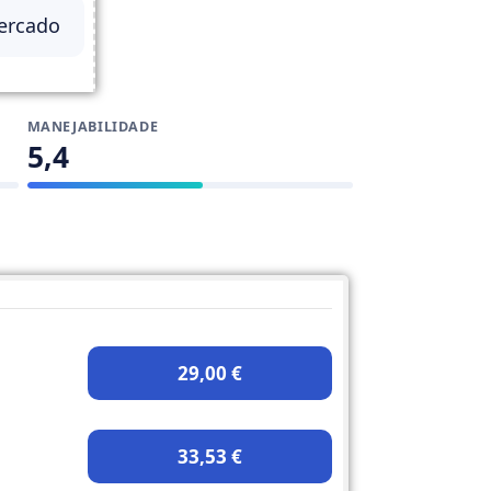
ercado
MANEJABILIDADE
5,4
29,00 €
33,53 €