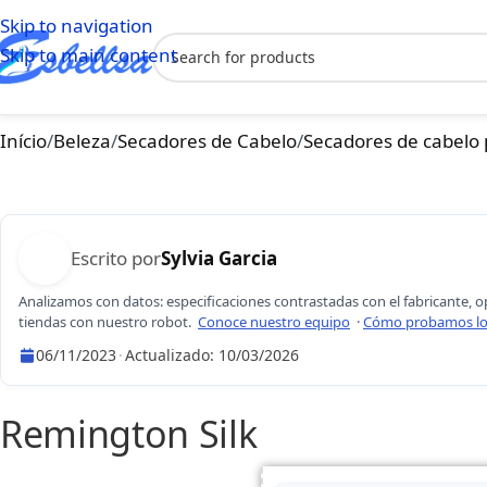
Skip to navigation
Skip to main content
Início
/
Beleza
/
Secadores de Cabelo
/
Secadores de cabelo 
Escrito por
Sylvia Garcia
Analizamos con datos: especificaciones contrastadas con el fabricante, o
tiendas con nuestro robot.
Conoce nuestro equipo
·
Cómo probamos lo
06/11/2023
·
Actualizado:
10/03/2026
Sylvia Garcia
Remington Silk