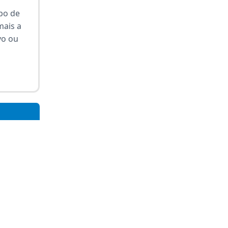
po de
mais a
vo ou