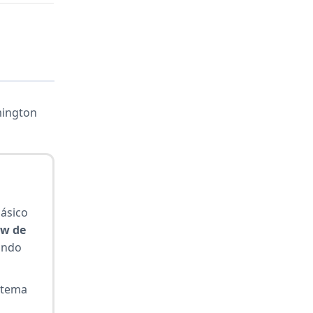
mington
básico
0w de
ando
istema