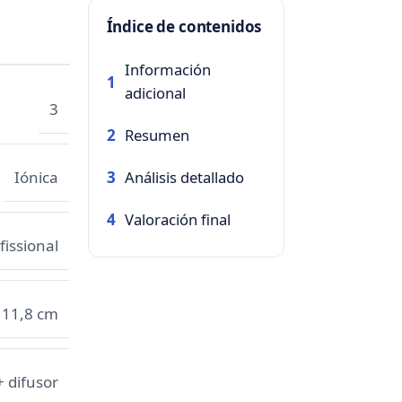
Índice de contenidos
Información
1
adicional
3
Resumen
2
Análisis detallado
Iónica
3
Valoración final
4
fissional
x 11,8 cm
+ difusor