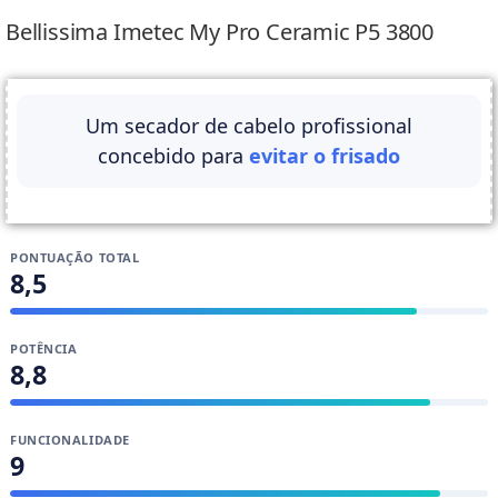
Sylvia Garcia
Bellissima Imetec My Pro Ceramic P5 3800
Um secador de cabelo profissional
concebido para
evitar o frisado
PONTUAÇÃO TOTAL
8,5
POTÊNCIA
8,8
FUNCIONALIDADE
9