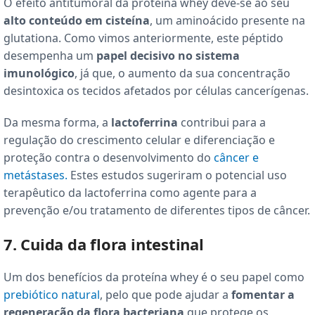
O efeito antitumoral da proteína whey deve-se ao seu
alto conteúdo em cisteína
, um aminoácido presente na
glutationa. Como vimos anteriormente, este péptido
desempenha um
papel decisivo no sistema
imunológico
, já que, o aumento da sua concentração
desintoxica os tecidos afetados por células cancerígenas.
Da mesma forma, a
lactoferrina
contribui para a
regulação do crescimento celular e diferenciação e
proteção contra o desenvolvimento do
câncer e
metástases.
Estes estudos sugeriram o potencial uso
terapêutico da lactoferrina como agente para a
prevenção e/ou tratamento de diferentes tipos de câncer.
7. Cuida da flora intestinal
Um dos benefícios da proteína whey é o seu papel como
prebiótico natural
, pelo que pode ajudar a
fomentar a
regeneração da flora bacteriana
que protege os