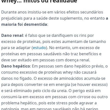
whey… mitos ou realidade
Durante anos insistiu-se em vários efeitos secundários
prejudiciais para a saúde deste suplemento, no entanto
a
maioria foi desmentida
:
Dano renal
: é falso que se danifiquem os rins por
excesso de proteínas, pois estes aumentam de tamanho
para se adaptar (
estudo
). No entanto, um excesso de
proteínas em pessoas saudáveis não traz benefícios e
deve ser evitado em pessoas com doença renal.
Dano hepático
: Em pessoas sem dano hepático prévio, o
consumo excessivo de proteínas whey não causará
danos no fígado. O excesso de aminoácidos acumula-se
para depois converter-se em energia (se houver excesso)
e será eliminado pelo ciclo da ureia. O perigo está em
consumi-la em excesso em pessoas com cirrose ou outro
problema hepático, pois este stress pode agravar a
patologia, mas em pessoas saudáveis não há perigo.