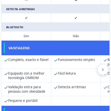
DETECTA ARRITMIAS
✔
✔
BLUETOOTH
Sim
Não
VANTAGENS
Completo, exacto e fiável
Funcionamento simples
Bo
p
Equipado con a melhor
Fácil leitura
De
tecnología OMROM
Validação extra para
Detecta arritmias
Ca
pessoas com obesidade
m
Pequeno e portátil