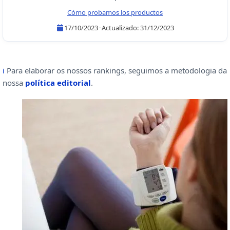
·
Cómo probamos los productos
17/10/2023
·
Actualizado:
31/12/2023
Lidia Zafra Álvarez
Sergio Robles
ℹ
Para elaborar os nossos rankings, seguimos a metodologia da
nossa
política editorial
.