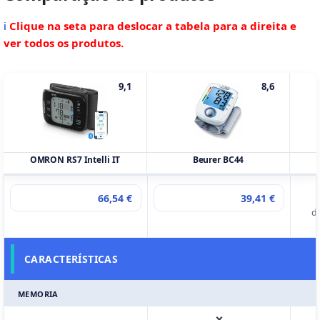
ℹ
Clique na seta para deslocar a tabela para a direita e
ver todos os produtos.
9,1
8,6
OMRON RS7 Intelli IT
Beurer BC44
66,54 €
39,41 €
E
d
CARACTERÍSTICAS
MEMORIA
—
❌