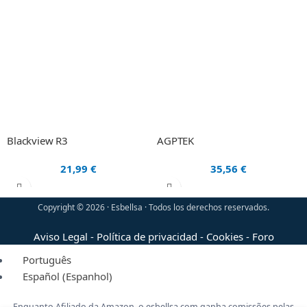
Blackview R3
AGPTEK
21,99
€
35,56
€
Copyright © 2026 · Esbellsa · Todos los derechos reservados.
Aviso Legal
-
Política de privacidad
-
Cookies
-
Foro
Português
Español
(
Espanhol
)
Enquanto Afiliado da Amazon, o esbellsa.com ganha comissões pelas