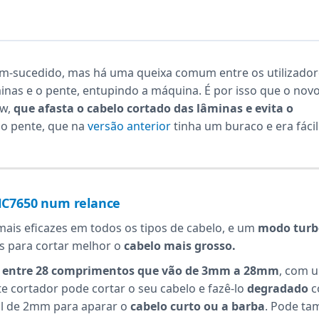
em-sucedido, mas há uma queixa comum entre os utilizador
minas e o pente, entupindo a máquina. É por isso que o nov
ow,
que afasta o cabelo cortado das lâminas e evita o
o pente, que na
versão anterior
tinha um buraco e era fácil
 HC7650 num relance
mais eficazes em todos os tipos de cabelo, e um
modo turb
s para cortar melhor o
cabelo mais grosso.
e
entre 28 comprimentos que vão de 3mm a 28mm
, com 
 cortador pode cortar o seu cabelo e fazê-lo
degradado
c
l de 2mm para aparar o
cabelo curto ou a barba
. Pode t