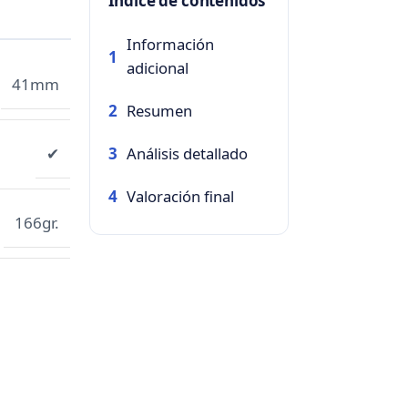
Índice de contenidos
Información
1
adicional
41mm
Resumen
2
Análisis detallado
✔
3
Valoración final
4
166gr.