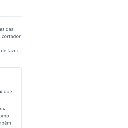
es das
o cortador
 de fazer
o
que
uma
omo
ambém