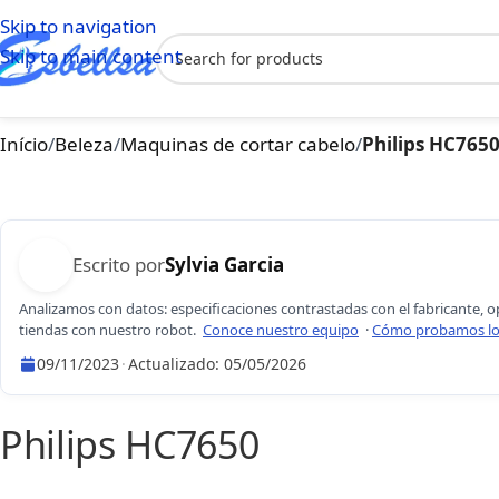
Skip to navigation
Skip to main content
Início
/
Beleza
/
Maquinas de cortar cabelo
/
Philips HC765
Escrito por
Sylvia Garcia
Analizamos con datos: especificaciones contrastadas con el fabricante, o
tiendas con nuestro robot.
Conoce nuestro equipo
·
Cómo probamos lo
09/11/2023
·
Actualizado:
05/05/2026
Sylvia Garcia
Philips HC7650