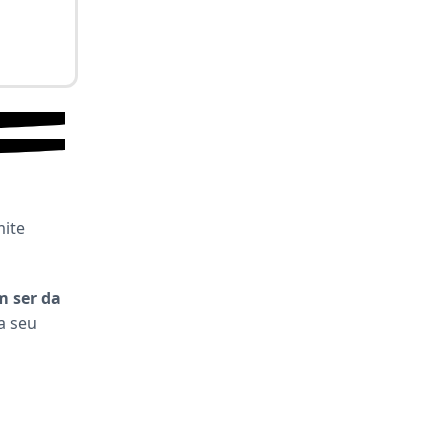
mite
m ser da
a seu