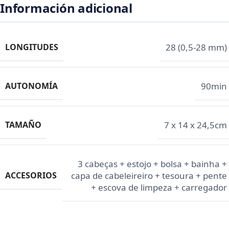
Información adicional
LONGITUDES
28 (0,5-28 mm)
AUTONOMÍA
90min
TAMAÑO
‎7 x 14 x 24,5cm
3 cabeças + estojo + bolsa + bainha +
ACCESORIOS
capa de cabeleireiro + tesoura + pente
+ escova de limpeza + carregador