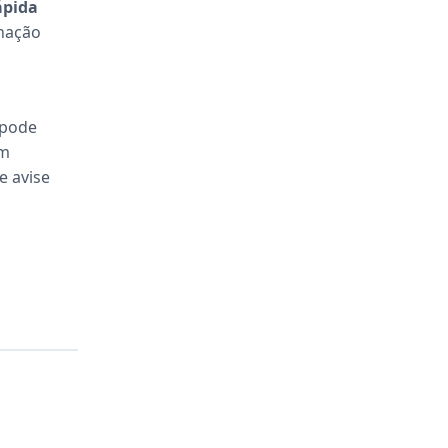
ápida
nação
 pode
êm
e avise