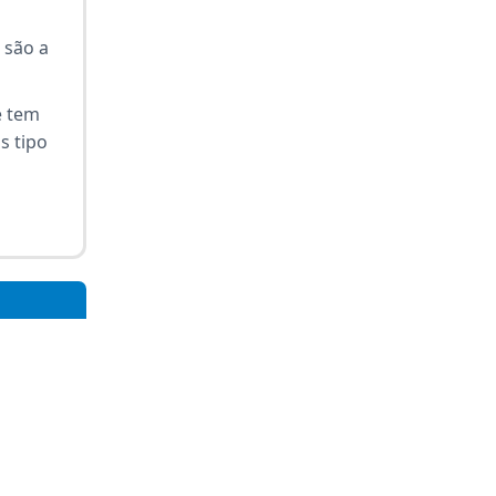
 são a
e tem
s tipo