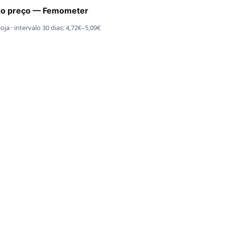
do preço — Femometer
oja · intervalo 30 dias: 4,72€–5,09€