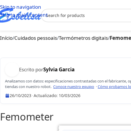
Skip to navigation
Skip to main content
Início
/
Cuidados pessoais
/
Termómetros digitais
/
Femome
Escrito por
Sylvia Garcia
Analizamos con datos: especificaciones contrastadas con el fabricante, o
tiendas con nuestro robot.
Conoce nuestro equipo
·
Cómo probamos lo
26/10/2023
·
Actualizado:
10/03/2026
Sylvia Garcia
Femometer