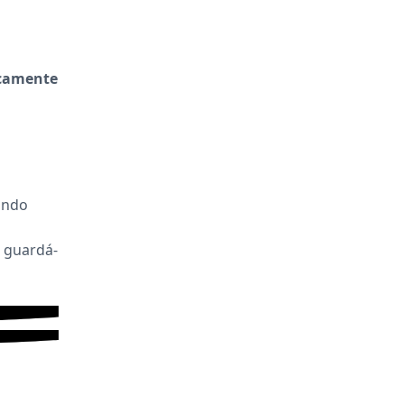
icamente
ando
 guardá-