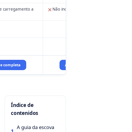
de carregamento a
Não inclui estojo
se completa
Análise completa
Índice de
contenidos
A guia da escova
1