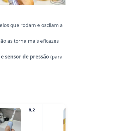
delos que rodam e oscilam a
não as torna mais eficazes
 e sensor de pressão
(para
8,2
8