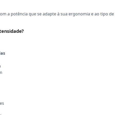
om a potência que se adapte à sua ergonomia e ao tipo de
ntensidade?
das
a
um
tes