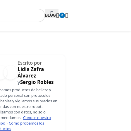
BLOG
0
Escrito por
Lidia Zafra
Álvarez
y
Sergio Robles
bamos productos de belleza y
dado personal con protocolos
icables y vigilamos sus precios en
iendas con nuestro robot.
lizamos con datos, no solo
omendamos.
Conoce nuestro
ipo
·
Cómo probamos los
ductos