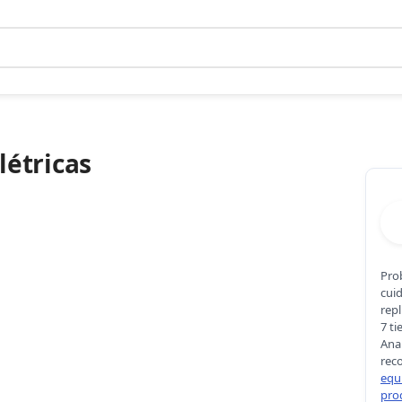
létricas
Pro
cui
repl
7 t
Ana
rec
equ
pro