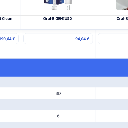
d Clean
Oral-B GENIUS X
Oral-B
190,64 €
94,04 €
3D
6