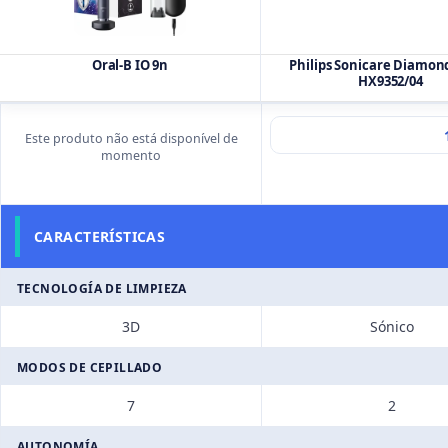
Oral-B IO 9n
Philips Sonicare Diamon
HX9352/04
Este produto não está disponível de
momento
CARACTERÍSTICAS
TECNOLOGÍA DE LIMPIEZA
3D
Sónico
MODOS DE CEPILLADO
7
2
AUTONOMÍA