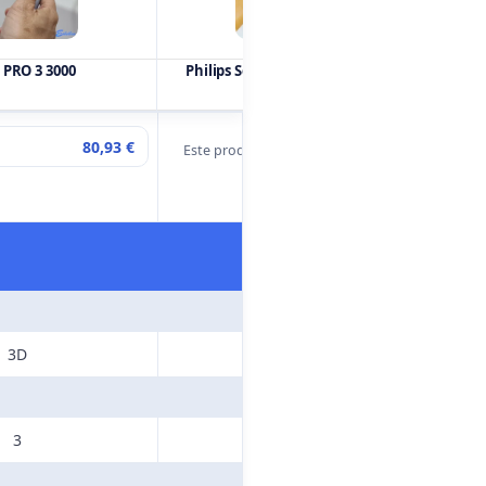
 PRO 3 3000
Philips Sonicare ProtectiveClean
80,93 €
Este produto não está disponível de
Est
momento
3D
Sónico
3
2