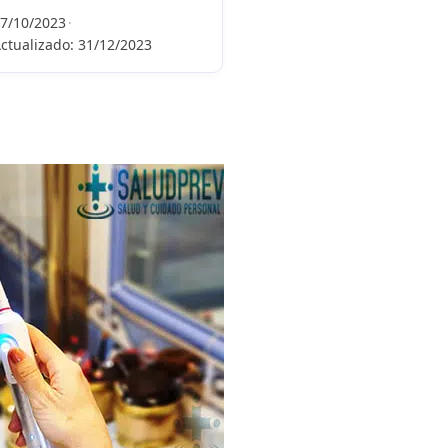
7/10/2023
·
ctualizado:
31/12/2023
Lidia Zafra Álvarez
Sergio Robles